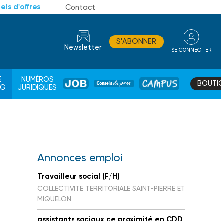
els d'offres
Contact
S'ABONNER
Newsletter
SE CONNECTER
CONSEIL
E
NUMÉROS
BOUTI
JOB
DE
CAMPUS
AG
JURIDIQUES
PROS
Annonces emploi
Travailleur social (F/H)
COLLECTIVITE TERRITORIALE SAINT-PIERRE ET
MIQUELON
assistants sociaux de proximité en CDD