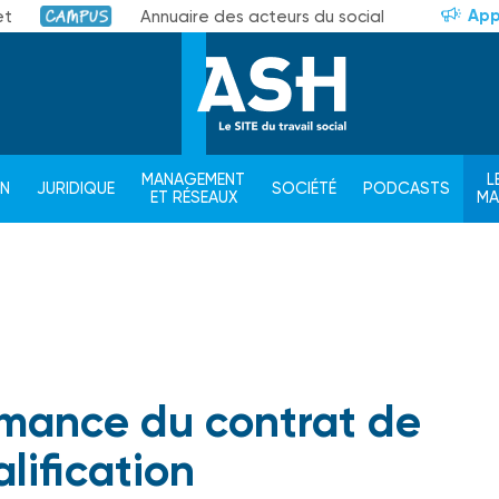
App
et
Annuaire des acteurs du social
Campus
MANAGEMENT
L
ON
JURIDIQUE
SOCIÉTÉ
PODCASTS
ET RÉSEAUX
M
ormance du contrat de
lification