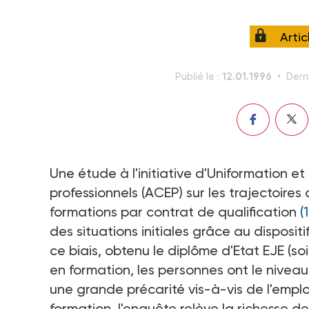
Arti
12.01.1996
Publié le :
Derni
Une étude à l'initiative d'Uniformation et
professionnels (ACEP) sur les trajectoire
formations par contrat de qualification
(1
des situations initiales grâce au disposit
ce biais, obtenu le diplôme d'Etat EJE (soi
en formation, les personnes ont le niveau V
une grande précarité vis-à-vis de l'emplo
formation, l'enquête relève la richesse de