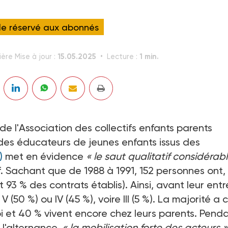
cle réservé aux abonnés
15.05.2025
1 min.
ère Mise à jour :
Lecture :
 de l'Association des collectifs enfants parents
s des éducateurs de jeunes enfants issus des
)
met en évidence
« le saut qualitatif considérabl
if. Sachant que de 1988 à 1991, 152 personnes ont,
t 93 % des contrats établis). Ainsi, avant leur ent
 (50 %) ou IV (45 %), voire III (5 %). La majorité a
i et 40 % vivent encore chez leurs parents. Penda
 l'alternance,
« la mobilisation forte des acteurs »