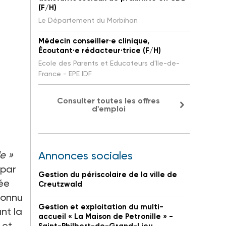
(F/H)
Le Département du Morbihan
Médecin conseiller·e clinique,
Écoutant·e rédacteur·trice (F/H)
Ecole des Parents et Educateurs d'Ile-de-
France - EPE IDF
Consulter toutes les offres
d'emploi
e »
Annonces sociales
 par
Gestion du périscolaire de la ville de
rée
Creutzwald
 connu
Gestion et exploitation du multi-
nt la
accueil « La Maison de Petronille » -
et