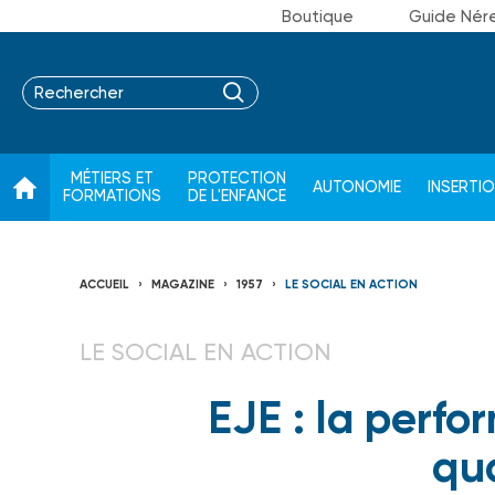
Boutique
Guide Nér
MÉTIERS ET
PROTECTION
AUTONOMIE
INSERTI
FORMATIONS
DE L'ENFANCE
ACCUEIL
MAGAZINE
1957
LE SOCIAL EN ACTION
LE SOCIAL EN ACTION
EJE : la perf
qua