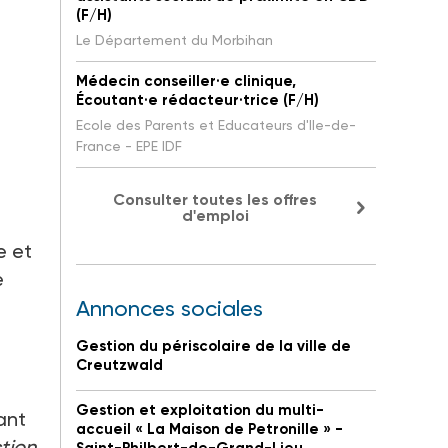
(F/H)
Le Département du Morbihan
Médecin conseiller·e clinique,
Écoutant·e rédacteur·trice (F/H)
Ecole des Parents et Educateurs d'Ile-de-
France - EPE IDF
Consulter toutes les offres
d'emploi
e et
e
Annonces sociales
Gestion du périscolaire de la ville de
Creutzwald
Gestion et exploitation du multi-
ant
accueil « La Maison de Petronille » -
tion