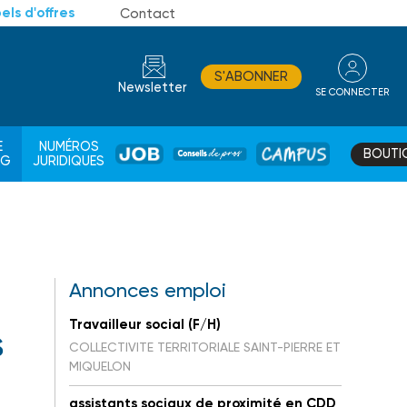
els d'offres
Contact
S'ABONNER
Newsletter
SE CONNECTER
CONSEIL
E
NUMÉROS
BOUTI
JOB
DE
CAMPUS
AG
JURIDIQUES
PROS
Annonces emploi
Travailleur social (F/H)
s
COLLECTIVITE TERRITORIALE SAINT-PIERRE ET
MIQUELON
assistants sociaux de proximité en CDD