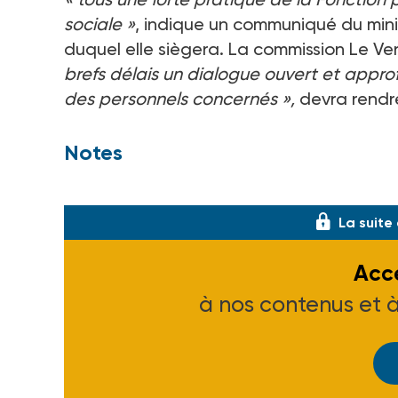
sociale »
, indique un communiqué du minis
duquel elle siègera. La commission Le Ve
brefs délais un dialogue ouvert et appr
des personnels concernés »,
devra rendre
Notes
(1) Bernard Cieutat, conseiller maître à
La suite
Accé
à nos contenus et 