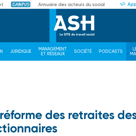
App
et
Annuaire des acteurs du social
Campus
MANAGEMENT
L
ON
JURIDIQUE
SOCIÉTÉ
PODCASTS
ET RÉSEAUX
M
réforme des retraites de
ctionnaires