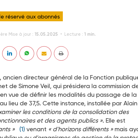
cle réservé aux abonnés
15.05.2025
1 min.
ère Mise à jour :
Lecture :
t, ancien directeur général de la Fonction publiqu
net de Simone Veil, qui présidera la commission d
 en vue de définir les modalités du passage de la
u lieu de 37,5. Cette instance, installée par Alain
xaminer les conditions de la consolidation des
onctionnaires et des agents publics »
. Elle est
ants »
(1)
venant
« d'horizons différents »
mais ay
 publique ou d'organismes de gestion de la protec