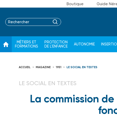
Boutique
Guide Nér
MÉTIERS ET
PROTECTION
AUTONOMIE
INSERTI
FORMATIONS
DE L'ENFANCE
ACCUEIL
MAGAZINE
1951
LE SOCIAL EN TEXTES
LE SOCIAL EN TEXTES
La commission de 
fon