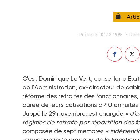
Arti
01.12.1995
Publié le :
Derni
C'est Dominique Le Vert, conseiller d'Eta
de l'Administration, ex-directeur de cabi
réforme des retraites des fonctionnaires,
durée de leurs cotisations à 40 annuités a
Juppé le 29 novembre, est chargée
« d'e
régimes de retraite par répartition des f
composée de sept membres
« indépend
« tous une forte pratique de la Fonction