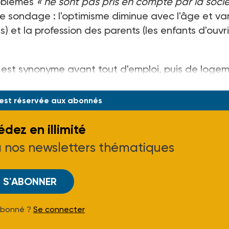
roblèmes
« ne sont pas pris en compte par la soci
ce sondage : l'optimisme diminue avec l'âge et va
es) et la profession des parents (les enfants d'ouvr
ie est synonyme avant tout d'emploi, puis de loge
 est réservée aux abonnés
dez en illimité
à nos newsletters thématiques
S'ABONNER
Abonné ?
Se connecter