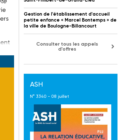
été
Saint-Philbert-de-Grand-Lieu
rie
Gestion de l'établissement d'accueil
iers
petite enfance « Marcel Bontemps » de
la ville de Boulogne-Billancourt
ment
Consulter tous les appels
d'offres
ASH
N° 3340 - 08 juillet