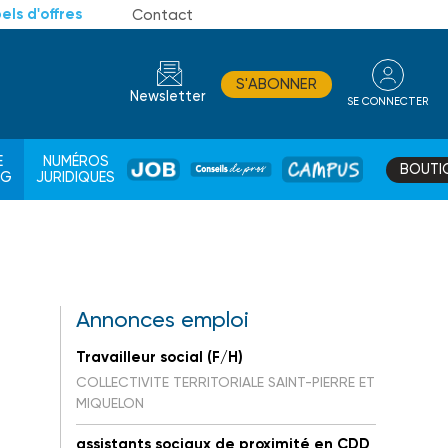
els d'offres
Contact
S'ABONNER
Newsletter
SE CONNECTER
CONSEIL
E
NUMÉROS
BOUTI
JOB
DE
CAMPUS
AG
JURIDIQUES
PROS
Annonces emploi
Travailleur social (F/H)
COLLECTIVITE TERRITORIALE SAINT-PIERRE ET
MIQUELON
assistants sociaux de proximité en CDD