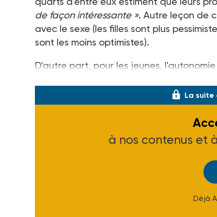
quarts d'entre eux estiment que leurs p
de façon intéressante »
. Autre leçon de 
avec le sexe (les filles sont plus pessimist
sont les moins optimistes).
D'autre part, pour les jeunes, l'autonom
individue
La suite
Accé
à nos contenus et 
Déjà 