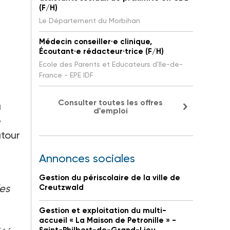
(F/H)
Le Département du Morbihan
Médecin conseiller·e clinique,
Écoutant·e rédacteur·trice (F/H)
Ecole des Parents et Educateurs d'Ile-de-
France - EPE IDF
Consulter toutes les offres
a
d'emploi
e
utour
Annonces sociales
Gestion du périscolaire de la ville de
les
Creutzwald
Gestion et exploitation du multi-
accueil « La Maison de Petronille » -