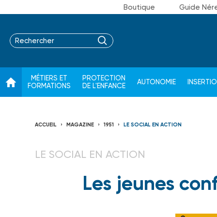
Boutique
Guide Nér
MÉTIERS ET
PROTECTION
AUTONOMIE
INSERTI
FORMATIONS
DE L'ENFANCE
ACCUEIL
MAGAZINE
1951
LE SOCIAL EN ACTION
LE SOCIAL EN ACTION
Les jeunes conf