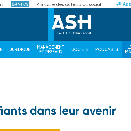
App
et
Annuaire des acteurs du social
Campus
MANAGEMENT
L
ON
JURIDIQUE
SOCIÉTÉ
PODCASTS
ET RÉSEAUX
M
iants dans leur avenir