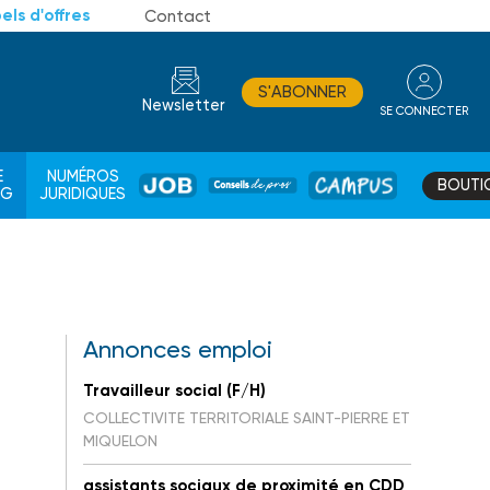
els d'offres
Contact
S'ABONNER
Newsletter
SE CONNECTER
CONSEIL
E
NUMÉROS
BOUTI
JOB
DE
CAMPUS
AG
JURIDIQUES
PROS
Annonces emploi
Travailleur social (F/H)
COLLECTIVITE TERRITORIALE SAINT-PIERRE ET
MIQUELON
assistants sociaux de proximité en CDD