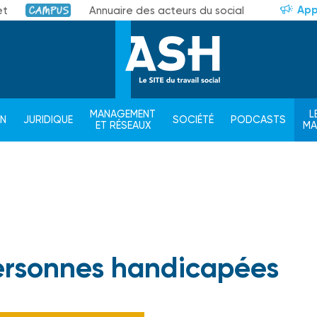
App
et
Annuaire des acteurs du social
Campus
MANAGEMENT
L
ON
JURIDIQUE
SOCIÉTÉ
PODCASTS
ET RÉSEAUX
M
ersonnes handicapées