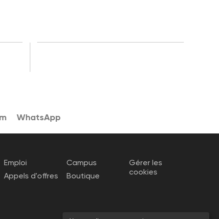
am
WhatsApp
Emploi
Campus
Gérer les
cookies
Appels d'offres
Boutique