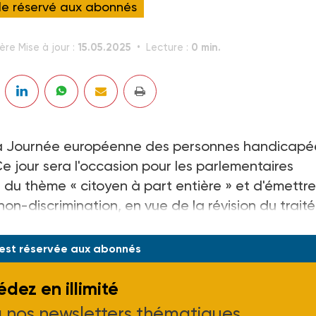
cle réservé aux abonnés
15.05.2025
0 min.
ère Mise à jour :
Lecture :
 la Journée européenne des personnes handicapé
e jour sera l'occasion pour les parlementaires
 du thème « citoyen à part entière » et d'émettr
n-discrimination, en vue de la révision du trait
 est réservée aux abonnés
dez en illimité
à nos newsletters thématiques