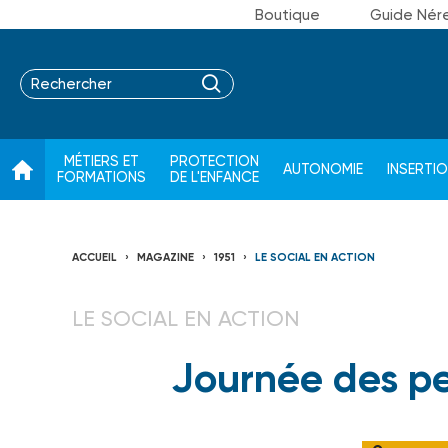
Boutique
Guide Nér
MÉTIERS ET
PROTECTION
AUTONOMIE
INSERTI
FORMATIONS
DE L'ENFANCE
ACCUEIL
MAGAZINE
1951
LE SOCIAL EN ACTION
LE SOCIAL EN ACTION
Journée des p