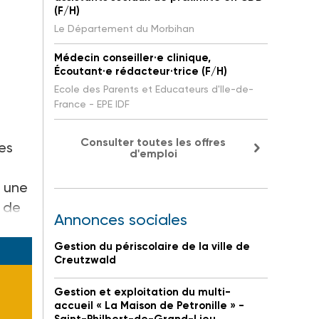
(F/H)
Le Département du Morbihan
Médecin conseiller·e clinique,
Écoutant·e rédacteur·trice (F/H)
Ecole des Parents et Educateurs d'Ile-de-
France - EPE IDF
Consulter toutes les offres
es
d'emploi
e une
é de
Annonces sociales
Gestion du périscolaire de la ville de
Creutzwald
Gestion et exploitation du multi-
accueil « La Maison de Petronille » -