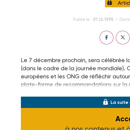
Arti
01.12.1995
Publié le :
Derni
Le 7 décembre prochain, sera célébrée
(dans le cadre de la journée mondiale). C
européens et les ONG de réfléchir autour
plate-forme de recommandations sur la no
Maastricht.
La suite
Accé
à nos contenus et 