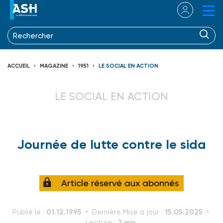
ACCUEIL
MAGAZINE
1951
LE SOCIAL EN ACTION
LE SOCIAL EN ACTION
Journée de lutte contre le sida
Article réservé aux abonnés
01.12.1995
15.05.2025
Publié le :
Dernière Mise à jour :
2 min.
Lecture :