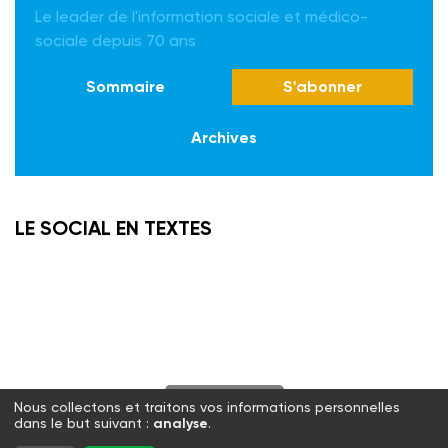
Le leader de l'information sociale et médico-
sociale depuis 70 ans
Sommaire
S'abonner
Archives
LE SOCIAL EN TEXTES
S'abonner
Nous collectons et traitons vos informations personnelles
dans le but suivant :
analyse
.
Twitter
Facebook
LinkedIn
Instagram