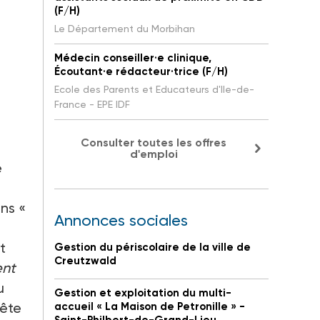
(F/H)
Le Département du Morbihan
Médecin conseiller·e clinique,
Écoutant·e rédacteur·trice (F/H)
Ecole des Parents et Educateurs d'Ile-de-
France - EPE IDF
Consulter toutes les offres
d'emploi
e
ans «
Annonces sociales
t
Gestion du périscolaire de la ville de
Creutzwald
ent
u
Gestion et exploitation du multi-
uête
accueil « La Maison de Petronille » -