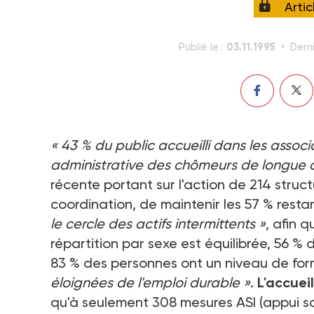
Arti
03.11.1995
Publié le :
Derni
« 43 % du public accueilli dans les assoc
administrative des chômeurs de longue 
récente portant sur l'action de 214 struc
coordination, de maintenir les 57 % rest
le cercle des actifs intermittents »
, afin q
répartition par sexe est équilibrée, 56 % 
83 % des personnes ont un niveau de fo
éloignées de l'emploi durable »
.
L'accuei
qu'à seulement 308 mesures ASI (appui soc