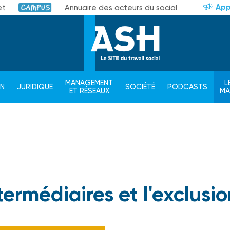
App
et
Annuaire des acteurs du social
Campus
MANAGEMENT
L
ON
JURIDIQUE
SOCIÉTÉ
PODCASTS
ET RÉSEAUX
M
termédiaires et l'exclusi