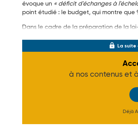
évoque un
« déficit d'échanges à l'échel
point étudié : le budget, qui montre que 
Dans le cadre de la préparation de la loi-
plusieurs propositions au nomb
La suite
Accé
à nos contenus et 
Déjà 