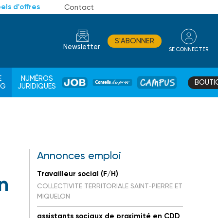
els d'offres
Contact
S'ABONNER
Newsletter
SE CONNECTER
CONSEIL
E
NUMÉROS
BOUTI
JOB
DE
CAMPUS
AG
JURIDIQUES
PROS
Annonces emploi
Travailleur social (F/H)
on
COLLECTIVITE TERRITORIALE SAINT-PIERRE ET
MIQUELON
assistants sociaux de proximité en CDD