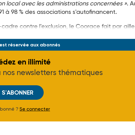
on local avec les administrations concernées »
. A
91 à 98 % des associations s'autofinancent.
cadre contre l'exclusion, le Coorace fait par aille
 est réservée aux abonnés
dez en illimité
à nos newsletters thématiques
S'ABONNER
Abonné ?
Se connecter