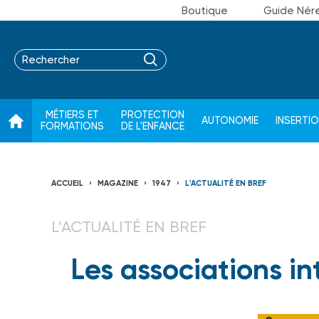
Boutique
Guide Nér
MÉTIERS ET
PROTECTION
AUTONOMIE
INSERTI
FORMATIONS
DE L'ENFANCE
ACCUEIL
MAGAZINE
1947
L'ACTUALITÉ EN BREF
L'ACTUALITÉ EN BREF
Les associations in