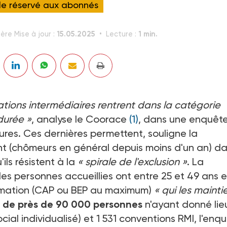
cle réservé aux abonnés
15.05.2025
1 min.
ère Mise à jour :
Lecture :
iations intermédiaires rentrent dans la catégorie
durée »
, analyse le Coorace
(1)
, dans une enquêt
tures. Ces dernières permettent, souligne la
ant (chômeurs en général depuis moins d'un an) d
u'ils résistent à la
« spirale de l'exclusion »
. La
des personnes accueillies ont entre 25 et 49 ans e
rmation (CAP ou BEP au maximum)
« qui les mainti
l de près de 90 000 personnes
n'ayant donné lie
ial individualisé) et 1 531 conventions RMI, l'enq