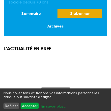
sociale depuis 70 ans
Sommaire
S'abonner
Archives
L'ACTUALITÉ EN BREF
S'abonner
Nous collectons et traitons vos informations personnelles
dans le but suivant :
analyse
.
Twitter
Facebook
LinkedIn
Instagram
Refuser
Accepter
En savoir plus
...
WhatsApp