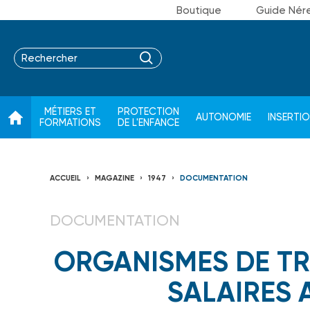
Boutique
Guide Nér
MÉTIERS ET
PROTECTION
AUTONOMIE
INSERTI
FORMATIONS
DE L'ENFANCE
ACCUEIL
MAGAZINE
1947
DOCUMENTATION
DOCUMENTATION
ORGANISMES DE TRA
SALAIRES 