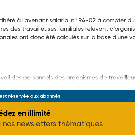
adhéré à l'avenant salarial nº 94-02 à compter du
res des travailleuses familiales relevant d'organ
nales ont donc été calculés sur la base d'une v
avail des personnels des organismes de travailleu
nsemble du territoire, l
 est réservée aux abonnés
dez en illimité
à nos newsletters thématiques