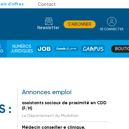
els d'offres
Contact
S'ABONNER
Newsletter
SE CONNECTER
CONSEIL
E
NUMÉROS
BOUTI
JOB
DE
CAMPUS
AG
JURIDIQUES
PROS
Annonces emploi
assistants sociaux de proximité en CDD
 :
(F/H)
Le Département du Morbihan
Médecin conseiller·e clinique,