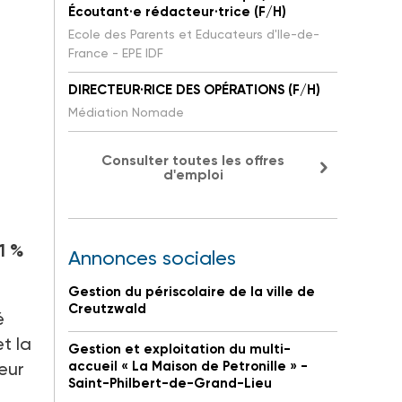
Écoutant·e rédacteur·trice (F/H)
Ecole des Parents et Educateurs d'Ile-de-
France - EPE IDF
DIRECTEUR·RICE DES OPÉRATIONS (F/H)
Médiation Nomade
Consulter toutes les offres
d'emploi
1 %
Annonces sociales
Gestion du périscolaire de la ville de
Creutzwald
é
t la
Gestion et exploitation du multi-
leur
accueil « La Maison de Petronille » -
Saint-Philbert-de-Grand-Lieu