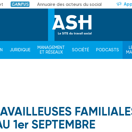
App
et
Annuaire des acteurs du social
Campus
MANAGEMENT
L
ON
JURIDIQUE
SOCIÉTÉ
PODCASTS
ET RÉSEAUX
M
VAILLEUSES FAMILIALES
AU 1er SEPTEMBRE