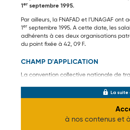
er
1
septembre 1995
.
Par ailleurs, la FNAFAD et l'UNAGAF ont 
er
1
septembre 1995. A cette date, les salai
adhérents à ces deux organisations patro
du point fixée à 42, 09 F.
CHAMP D'APPLICATION
La convention collective nationale de tr
familiales du 2 mars 1970
(3)
règle, sur l'e
La suite
Accé
à nos contenus et 