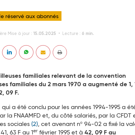
cle réservé aux abonnés
15.05.2025
6 min.
ère Mise à jour :
Lecture :
illeuses familiales relevant de la convention
ses familiales du 2 mars 1970 a augmenté de 1, 
2, 09 F.
 qui a été conclu pour les années 1994-1995 a ét
r la FNAAMFD et, du côté salariés, par la CFDT e
res sociales
(2)
, cet avenant nº 94-02 a fixé la va
er
1, 63 F au 1
février 1995 et à
42, 09 F au