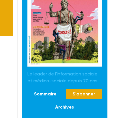
Le leader de l'information sociale
et médico-sociale depuis 70 ans
Sommaire
S'abonner
Archives