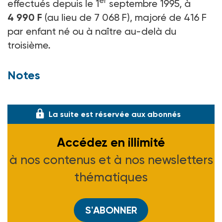
er
effectués depuis le 1
septembre 1995, à
4 990 F
(au lieu de 7 068 F), majoré de 416 F
par enfant né ou à naître au-delà du
troisième.
Notes
(1) Voir ASH n° 1944 du 13-10-95.
La suite est réservée aux abonnés
Accédez en illimité
à nos contenus et à nos newsletters
thématiques
S'ABONNER