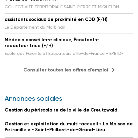
COLLECTIVITE TERRITORIALE SAINT-PIERRE ET MIQUELON
assistants sociaux de proximité en CDD (F/H)
Le Département du Morbihan
Médecin conseiller·e clinique, Écoutant·e
rédacteur·trice (F/H)
Ecole des Parents et Educateurs d'Ile-de-France - EPE IDF
Consulter toutes les offres d'emploi
Annonces sociales
Gestion du périscolaire de la ville de Creutzwald
Gestion et exploitation du multi-accueil « La Maison de
Petronille » - Saint-Philbert-de-Grand-Lieu