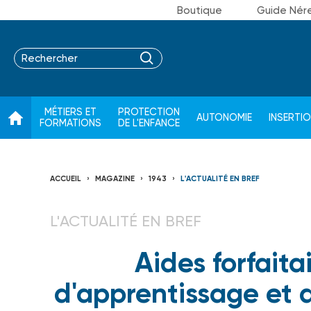
Boutique
Guide Nér
MÉTIERS ET
PROTECTION
AUTONOMIE
INSERTI
FORMATIONS
DE L'ENFANCE
ACCUEIL
MAGAZINE
1943
L'ACTUALITÉ EN BREF
L'ACTUALITÉ EN BREF
Aides forfaita
d'apprentissage et d