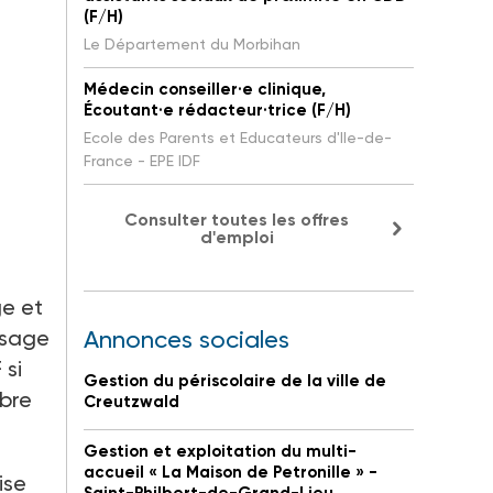
(F/H)
Le Département du Morbihan
Médecin conseiller·e clinique,
Écoutant·e rédacteur·trice (F/H)
Ecole des Parents et Educateurs d'Ile-de-
France - EPE IDF
Consulter toutes les offres
d'emploi
ge et
ssage
Annonces sociales
 si
Gestion du périscolaire de la ville de
mbre
Creutzwald
Gestion et exploitation du multi-
accueil « La Maison de Petronille » -
ise