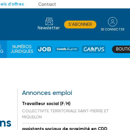
els d'offres
Contact
S'ABONNER
Newsletter
SE CONNECTER
CONSEIL
E
NUMÉROS
BOUTI
JOB
DE
CAMPUS
AG
JURIDIQUES
PROS
Annonces emploi
Travailleur social (F/H)
COLLECTIVITE TERRITORIALE SAINT-PIERRE ET
MIQUELON
ons
assistants sociaux de proximité en CDD