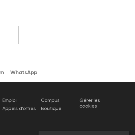
am
WhatsApp
Emploi
Campus
Gérer les
cookies
Appels d'offres
Boutique