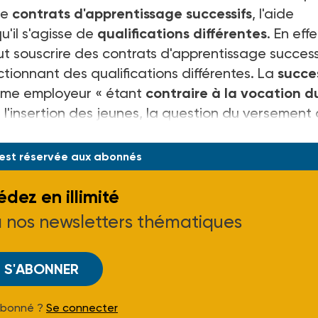
de
contrats d'apprentissage successifs
, l'aide
u'il s'agisse de
qualifications différentes
. En effet
ut souscrire des contrats d'apprentissage success
tionnant des qualifications différentes. La
succe
me employeur « étant
contraire à la vocation d
 l'insertion des jeunes, la question du versement
 est réservée aux abonnés
dez en illimité
à nos newsletters thématiques
S'ABONNER
Abonné ?
Se connecter