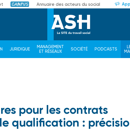
App
et
Annuaire des acteurs du social
Campus
MANAGEMENT
L
ON
JURIDIQUE
SOCIÉTÉ
PODCASTS
ET RÉSEAUX
M
ires pour les contrats
e qualification : précisi