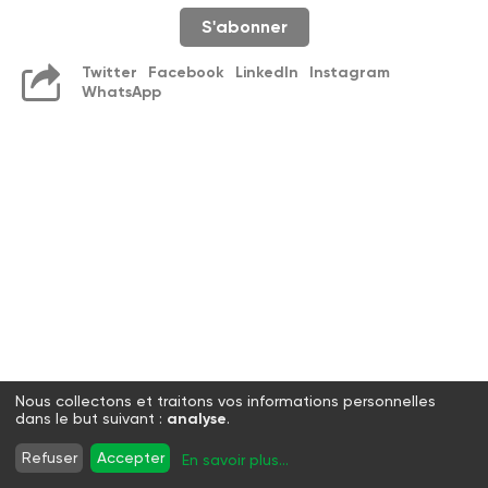
S'abonner
Twitter
Facebook
LinkedIn
Instagram
WhatsApp
Nous collectons et traitons vos informations personnelles
dans le but suivant :
analyse
.
Refuser
Accepter
En savoir plus
...