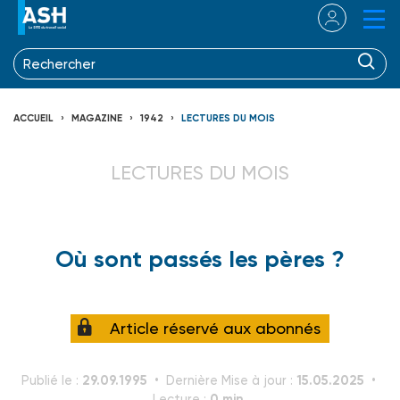
ACCUEIL
MAGAZINE
1942
LECTURES DU MOIS
LECTURES DU MOIS
Où sont passés les pères ?
Article réservé aux abonnés
29.09.1995
15.05.2025
Publié le :
Dernière Mise à jour :
0 min.
Lecture :