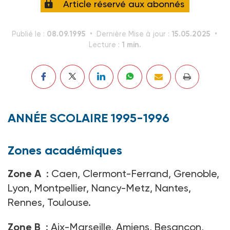
Article réservé aux abonnés
08.09.1995
15.05.2025
Publié le :
Dernière Mise à jour :
1 min.
Lecture :
ANNÉE SCOLAIRE 1995-1996
Zones académiques
Zone A
: Caen, Clermont-Ferrand, Grenoble,
Lyon, Montpellier, Nancy-Metz, Nantes,
Rennes, Toulouse.
Zone B
: Aix-Marseille, Amiens, Besançon,