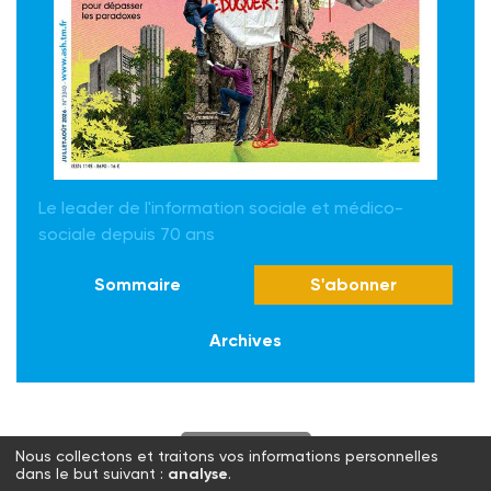
Le leader de l'information sociale et médico-
sociale depuis 70 ans
Sommaire
S'abonner
Archives
S'abonner
Nous collectons et traitons vos informations personnelles
dans le but suivant :
analyse
.