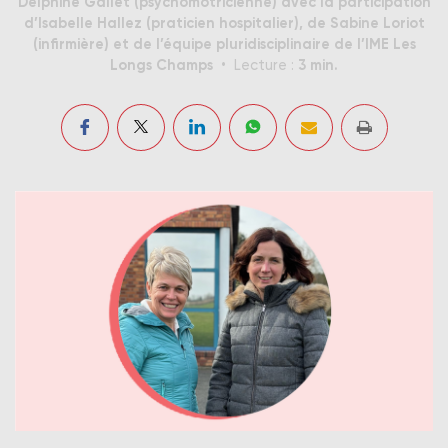
Delphine Gallet (psychomotricienne) avec la participation
d’Isabelle Hallez (praticien hospitalier), de Sabine Loriot
(infirmière) et de l’équipe pluridisciplinaire de l’IME Les
Longs Champs
3 min.
Lecture :