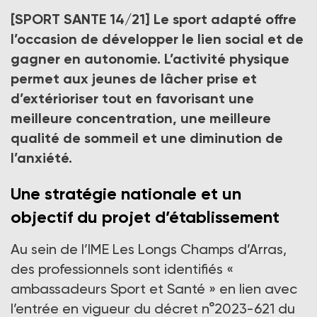
« Le sport véhicule et transmet des valeurs de
[SPORT SANTE 14/21]
Le sport adapté offre
partage, de citoyenneté et consolide le lien social.
Cette année, à l’occasion des Jeux olympiques de
l’occasion de développer le lien social et de
Paris 2024, l’équipe des Longs Champs d’Arras se
gagner en autonomie. L’activité physique
mobilise autour du sport, de l’inclusion et inscrit cette
permet aux jeunes de lâcher prise et
thématique dans son projet d’établissement »,
détaillent Marie-Paule Mariani, aide médico-
d’extérioriser tout en favorisant une
psychologique et Delphine Gallet, psychomotricienne,
meilleure concentration, une meilleure
IME Les Longs Champs.
qualité de sommeil et une diminution de
Crédit photo DR
l’anxiété.
Une stratégie nationale et un
objectif du projet d’établissement
Au sein de l’IME Les Longs Champs d’Arras,
des professionnels sont identifiés «
ambassadeurs Sport et Santé » en lien avec
l’entrée en vigueur du décret n°2023-621 du