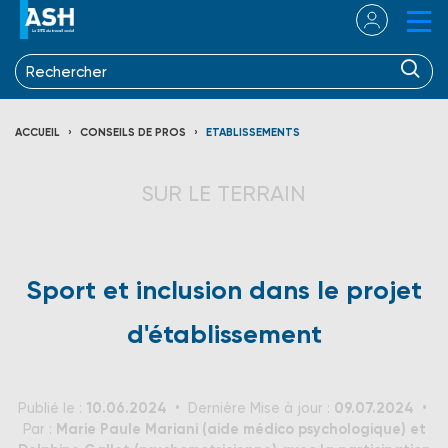
ACCUEIL
CONSEILS DE PROS
ETABLISSEMENTS
SUR LE TERRAIN
Sport et inclusion dans le projet
d'établissement
10.06.2024
09.07.2024
Publié le :
Dernière Mise à jour :
Marie Paule Mariani (aide médico psychologique) et
Par :