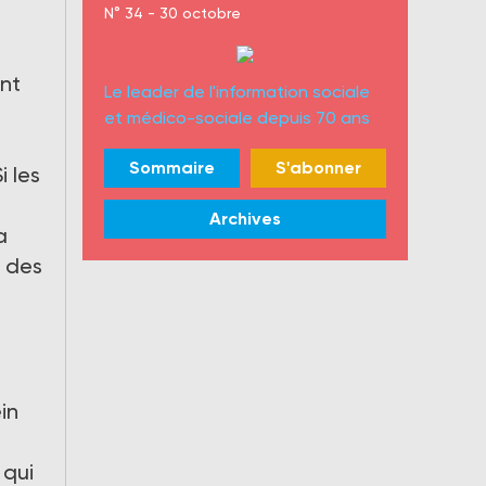
N° 34 - 30 octobre
ont
Le leader de l'information sociale
et médico-sociale depuis 70 ans
Sommaire
S'abonner
i les
Archives
a
s des
in
 qui