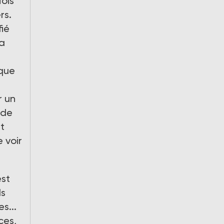
fois
rs.
fié
 a
rque
r un
 de
t
 voir
est
ls
s...
ces,