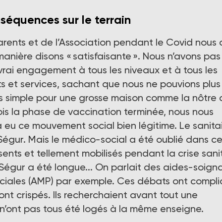
nséquences sur le terrain
arents et de l’Association pendant le Covid nous 
manière disons « satisfaisante ». Nous n’avons pas
rai engagement à tous les niveaux et à tous les
ts et services, sachant que nous ne pouvions plus
 pas simple pour une grosse maison comme la nôtre
ois la phase de vaccination terminée, nous nous
 a eu ce mouvement social bien légitime. Le sanita
Ségur. Mais le médico-social a été oublié dans ce
ésents et tellement mobilisés pendant la crise sanit
Ségur a été longue... On parlait des aides-soign
ciales (AMP) par exemple. Ces débats ont compl
nt crispés. Ils recherchaient avant tout une
s n’ont pas tous été logés à la même enseigne.