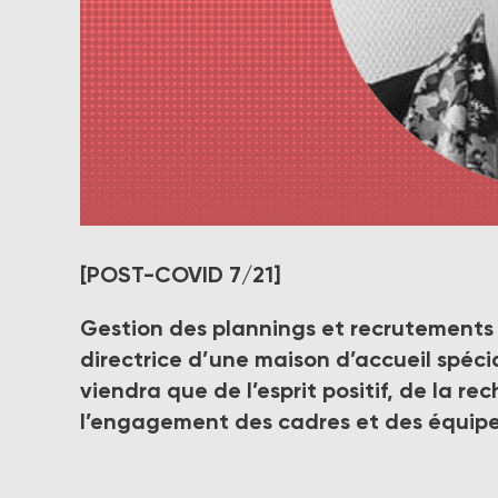
« C’est un jeu dangereux de parler exclusivement de
[POST-COVID 7/21]
affronter les moments plus difficiles », constate 
Spécialisée Adapei-Nouelles Côtes d’Armor.
Gestion des plannings et recrutements
Crédit photo DR
directrice d’une maison d’accueil spécial
viendra que de l’esprit positif, de la re
l’engagement des cadres et des équip