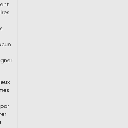
ment
ires
s
hacun
igner
deux
mmes
 par
rer
u