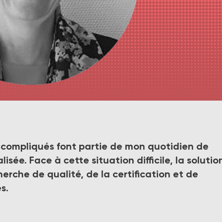
 ce qui ne va pas, il faut aussi se nourrir de ce qui va bien pou
Catherine Baudouin Quéromes, directrice d’une Maison d’Accueil
 compliqués font partie de mon quotidien de
isée. Face à cette situation difficile, la solutio
cherche de qualité, de la certification et de
es.