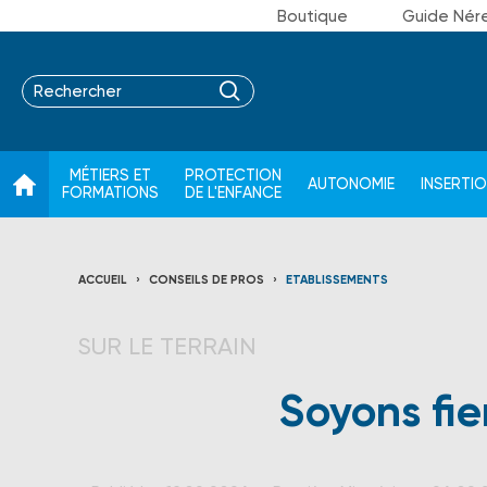
Boutique
Guide Nér
MÉTIERS ET
PROTECTION
AUTONOMIE
INSERTI
FORMATIONS
DE L'ENFANCE
ACCUEIL
CONSEILS DE PROS
ETABLISSEMENTS
SUR LE TERRAIN
Soyons fie