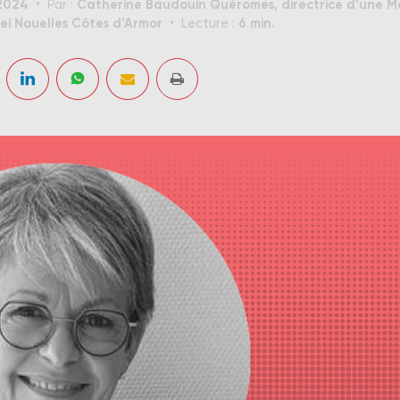
2024
Catherine Baudouin Quéromes, directrice d’une M
Par :
ei Nouelles Côtes d’Armor
6 min.
Lecture :