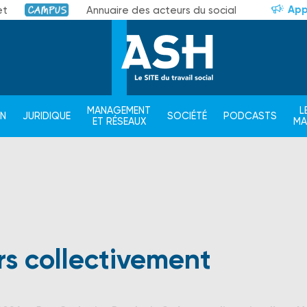
App
et
Annuaire des acteurs du social
Campus
MANAGEMENT
L
ON
JURIDIQUE
SOCIÉTÉ
PODCASTS
ET RÉSEAUX
M
rs collectivement