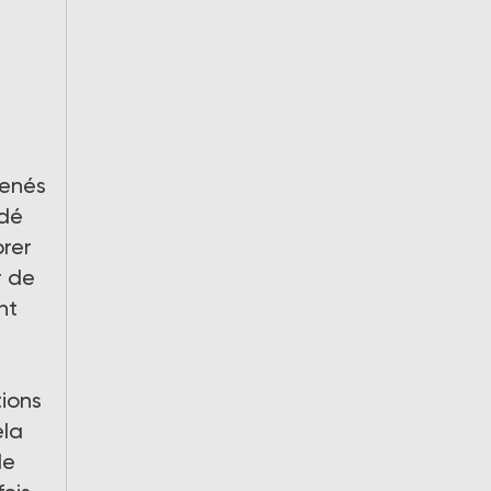
s
menés
idé
brer
r de
nt
tions
ela
de