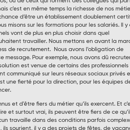
os, ou de ceux qui forment des collègues qui par
ais c’est en même temps la richesse de nos métie
chance d’être un établissement doublement certi
us misons sur les formations pour les salariés. Il y
nels vont de plus en plus choisir dans quel
ouhaitent travailler. Nous mettons en avant la ma
ess de recrutement. Nous avons l’obligation de
r ce message. Pour exemple, nous avons dû recrute
solution est venue de certains des professionnels
ont communiqué sur leurs réseaux sociaux privés e
 une fierté pour la direction, pour les équipes de
ncer.
us et d'être fiers du métier qu’ils exercent. Et c’
e et surtout vrai, ils peuvent être fiers de ce qu’i
un travaille dans des conditions parfois complexe
 ils sourient, il y a des projets de fêtes, de vacan