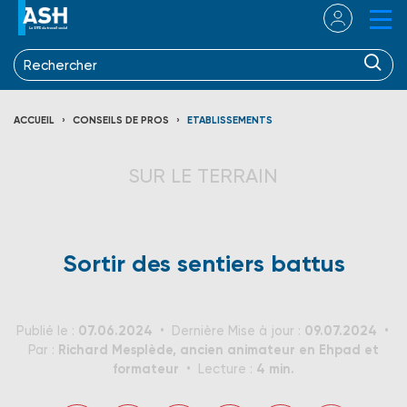
ACCUEIL
CONSEILS DE PROS
ETABLISSEMENTS
SUR LE TERRAIN
Sortir des sentiers battus
07.06.2024
09.07.2024
Publié le :
Dernière Mise à jour :
Richard Mesplède, ancien animateur en Ehpad et
Par :
formateur
4 min.
Lecture :