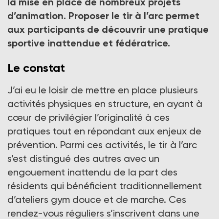
la mise en place de nombreux projets
est que cette activité peut aussi bien se pratiquer à
l’extérieur que dans une salle », explique Richard
d’animation. Proposer le tir à l’arc permet
Mesplède, ancien animateur en Ehpad et formateur.
aux participants de découvrir une pratique
Crédit photo DR
sportive inattendue et fédératrice.
Le constat
J’ai eu le loisir de mettre en place plusieurs
activités physiques en structure, en ayant à
cœur de privilégier l’originalité à ces
pratiques tout en répondant aux enjeux de
prévention. Parmi ces activités, le tir à l’arc
s’est distingué des autres avec un
engouement inattendu de la part des
résidents qui bénéficient traditionnellement
d’ateliers gym douce et de marche. Ces
rendez-vous réguliers s’inscrivent dans une