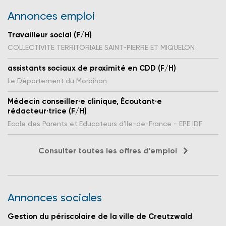
Annonces emploi
Travailleur social (F/H)
COLLECTIVITE TERRITORIALE SAINT-PIERRE ET MIQUELON
assistants sociaux de proximité en CDD (F/H)
Le Département du Morbihan
Médecin conseiller·e clinique, Écoutant·e
rédacteur·trice (F/H)
Ecole des Parents et Educateurs d'Ile-de-France - EPE IDF
Consulter toutes les offres d'emploi
Annonces sociales
Gestion du périscolaire de la ville de Creutzwald