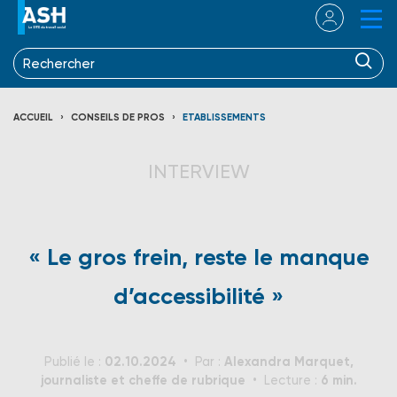
ACCUEIL
CONSEILS DE PROS
ETABLISSEMENTS
INTERVIEW
« Le gros frein, reste le manque
d’accessibilité »
02.10.2024
Alexandra Marquet,
Publié le :
Par :
journaliste et cheffe de rubrique
6 min.
Lecture :