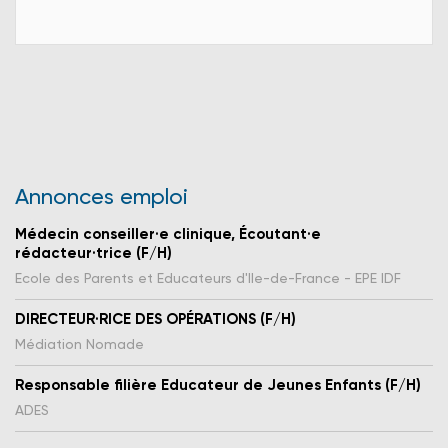
Annonces emploi
Médecin conseiller·e clinique, Écoutant·e
rédacteur·trice (F/H)
Ecole des Parents et Educateurs d'Ile-de-France - EPE IDF
DIRECTEUR·RICE DES OPÉRATIONS (F/H)
Médiation Nomade
Responsable filière Educateur de Jeunes Enfants (F/H)
ADES