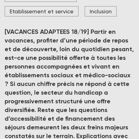
et de l’emploi affirmés comme des priorités », explique
Frédéric Reichhart, professeur des universités en
Etablissement et service
Inclusion
sociologie à l’institut national supérieur de recherche
et de formation sur l’éducation inclusive.
[VACANCES ADAPTEES 18/19]
Partir en
Crédit photo DR
vacances, profiter d’une période de repos
et de découverte, loin du quotidien pesant,
est-ce une possibilité offerte à toutes les
personnes accompagnées et vivant en
établissements sociaux et médico-sociaux
? Si aucun chiffre précis ne répond à cette
question, le secteur du handicap a
progressivement structuré une offre
diversifiée. Reste que les questions
d’accessibilité et de financement des
séjours demeurent les deux freins majeurs
constatés sur le terrain. Explications avec