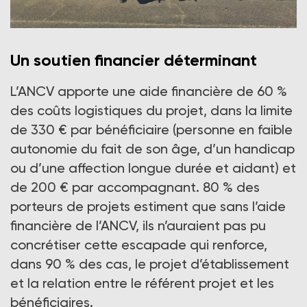
Les vacances sont un besoin essentiel et devraient être
Un soutien financier déterminant
accessibles à tous.
Crédit photo : Les Cheveux d'argent/ Stéphanie Charrier
L’ANCV apporte une aide financière de 60 %
des coûts logistiques du projet, dans la limite
de 330 € par bénéficiaire (personne en faible
autonomie du fait de son âge, d’un handicap
ou d’une affection longue durée et aidant) et
de 200 € par accompagnant. 80 % des
porteurs de projets estiment que sans l’aide
financière de l’ANCV, ils n’auraient pas pu
concrétiser cette escapade qui renforce,
dans 90 % des cas, le projet d’établissement
et la relation entre le référent projet et les
bénéficiaires.