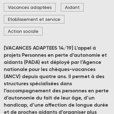
« L’ANCV apporte une aide financière de 60 % des
Vacances adaptées
Aidant
coûts logistiques du projet, dans la limite de 330 € par
bénéficiaire (personne en faible autonomie du fait de
son âge, d’un handicap ou d’une affection longue
Etablissement et service
durée et aidant) et de 200 € par accompagnant »,
explique Kelly Gene, cheffe de service par intérim,
Action sociale
service développement, innovation et Iingénierie
sociale, responsable du programme Personnes en
perte d’autonomie et leurs aidants.
[VACANCES ADAPTEES 14/19]
L’appel à
Crédit photo ANCV
projets Personnes en perte d’autonomie et
aidants (PADA) est déployé par l’Agence
nationale pour les chèques-vacances
(ANCV) depuis quatre ans. Il permet à des
structures spécialisées dans
l’accompagnement des personnes en perte
d’autonomie du fait de leur âge, d’un
handicap, d’une affection de longue durée
et de proches aidants d’organiser plus