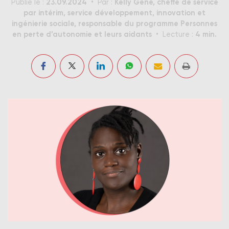
23.09.2024
Kelly Gene, cheffe de service
Publié le :
Par :
par intérim, service développement, innovation et
ingénierie sociale, responsable du programme Personnes
en perte d’autonomie et leurs aidants
4 min.
Lecture :