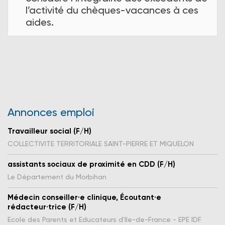
l’activité du chèques-vacances à ces
aides.
Annonces emploi
Travailleur social (F/H)
COLLECTIVITE TERRITORIALE SAINT-PIERRE ET MIQUELON
assistants sociaux de proximité en CDD (F/H)
Le Département du Morbihan
Médecin conseiller·e clinique, Écoutant·e
rédacteur·trice (F/H)
Ecole des Parents et Educateurs d'Ile-de-France - EPE IDF