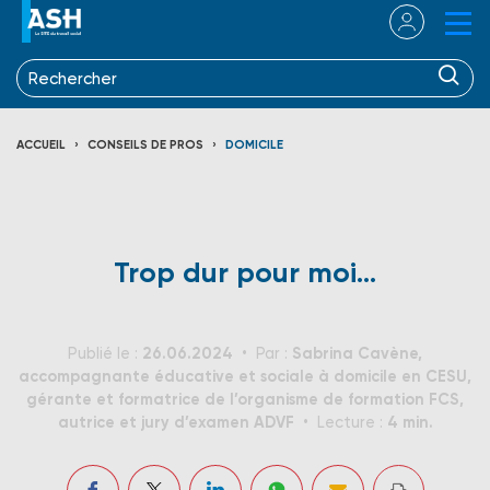
ACCUEIL
CONSEILS DE PROS
DOMICILE
Trop dur pour moi...
26.06.2024
Sabrina Cavène,
Publié le :
Par :
accompagnante éducative et sociale à domicile en CESU,
gérante et formatrice de l’organisme de formation FCS,
autrice et jury d’examen ADVF
4 min.
Lecture :