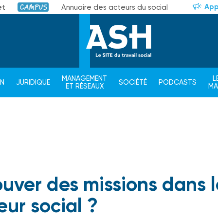
App
et
Annuaire des acteurs du social
Campus
MANAGEMENT
L
ON
JURIDIQUE
SOCIÉTÉ
PODCASTS
ET RÉSEAUX
M
ouver des missions dans l
eur social ?