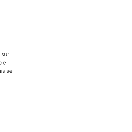
 sur
 de
is se