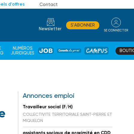
els d'offres
Contact
S'ABONNER
Newsletter
SE CONNECTER
CONSEIL
E
NUMÉROS
BOUTI
JOB
DE
CAMPUS
AG
JURIDIQUES
PROS
Annonces emploi
Travailleur social (F/H)
e
COLLECTIVITE TERRITORIALE SAINT-PIERRE ET
MIQUELON
assistants sociaux de proximité en CDD