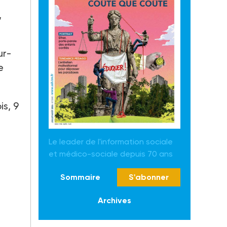
,
ur-
e
is, 9
Le leader de l'information sociale
et médico-sociale depuis 70 ans
Sommaire
S'abonner
Archives