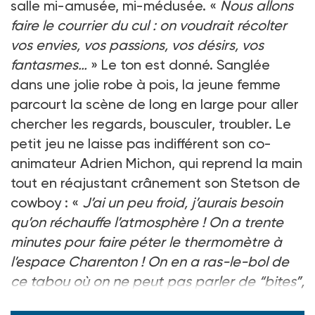
salle mi-amusée, mi-médusée. «
Nous allons
faire le courrier du cul : on voudrait récolter
vos envies, vos passions, vos désirs, vos
fantasmes…
» Le ton est donné. Sanglée
dans une jolie robe à pois, la jeune femme
parcourt la scène de long en large pour aller
chercher les regards, bousculer, troubler. Le
petit jeu ne laisse pas indifférent son co-
animateur Adrien Michon, qui reprend la main
tout en réajustant crânement son Stetson de
cowboy : «
J’ai un peu froid, j’aurais besoin
qu’on réchauffe l’atmosphère ! On a trente
minutes pour faire péter le thermomètre à
l’espace Charenton ! On en a ras-le-bol de
ce tabou où on ne peut pas parler de “bites”,
on ne peut pas parler de “chattes�