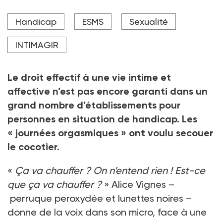
Le public en situation de handicap était au coeur de
Handicap
ESMS
Sexualité
ces "journées orgasmiques" organisées par le Crédavis
et Intimagir Ile-de-France.
INTIMAGIR
Crédit photo Marta NASCIMENTO
Le droit effectif à une vie intime et
affective n’est pas encore garanti dans un
grand nombre d’établissements pour
personnes en situation de handicap. Les
« journées orgasmiques » ont voulu secouer
le cocotier.
«
Ça va chauffer ? On n’entend rien ! Est-ce
que ça va chauffer ?
» Alice Vignes –
perruque peroxydée et lunettes noires –
donne de la voix dans son micro, face à une