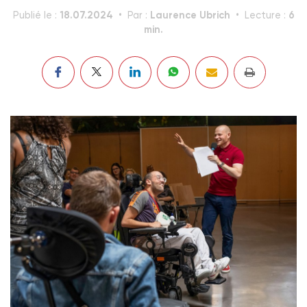
18.07.2024
Laurence Ubrich
6
Publié le :
Par :
Lecture :
min.