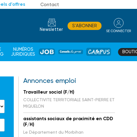
els d'offres
Contact
S'ABONNER
Newsletter
SE CONNECTER
CONSEIL
E
NUMÉROS
BOUTI
JOB
DE
CAMPUS
AG
JURIDIQUES
PROS
Annonces emploi
Travailleur social (F/H)
COLLECTIVITE TERRITORIALE SAINT-PIERRE ET
MIQUELON
assistants sociaux de proximité en CDD
(F/H)
Le Département du Morbihan