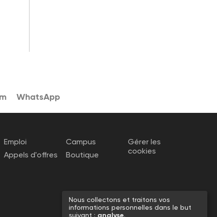
am
WhatsApp
Emploi
Campus
Gérer les
cookies
Appels d'offres
Boutique
Nous collectons et traitons vos
informations personnelles dans le but
suivant :
analyse
.