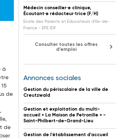
Médecin conseiller·e clinique,
Écoutant·e rédacteur·trice (F/H)
Ecole des Parents et Educateurs d'Ile-de-
France - EPE IDF
Consulter toutes les offres
d'emploi
e à
être
Annonces sociales
 15
Gestion du périscolaire de la ville de
lus de
Creutzwald
Gestion et exploitation du multi-
,
accueil « La Maison de Petronille » -
le,
Saint-Philbert-de-Grand-Lieu
nt de
Gestion de l'établissement d'accueil
tiser