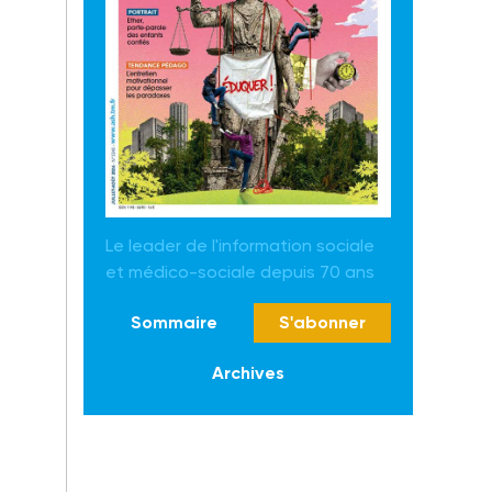
Le leader de l'information sociale
et médico-sociale depuis 70 ans
Sommaire
S'abonner
Archives