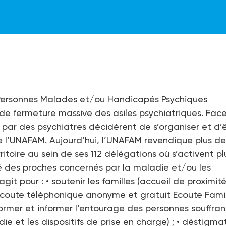
 Personnes Malades et/ou Handicapés Psychiques
de fermeture massive des asiles psychiatriques. Fac
 par des psychiatres décidèrent de s’organiser et d’
e l’UNAFAM. Aujourd’hui, l’UNAFAM revendique plus de
itoire au sein de ses 112 délégations où s’activent p
é des proches concernés par la maladie et/ou les
 pour : • soutenir les familles (accueil de proximité
écoute téléphonique anonyme et gratuit Ecoute Famil
former et informer l’entourage des personnes souffra
ie et les dispositifs de prise en charge) ; • déstigma