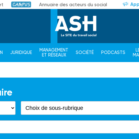
App
et
Annuaire des acteurs du social
Campus
MANAGEMENT
L
ON
JURIDIQUE
SOCIÉTÉ
PODCASTS
ET RÉSEAUX
M
ire