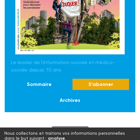
Le leader de l'information sociale et médico-
sociale depuis 70 ans
Sommaire
S'abonner
Archives
S'abonner
Nous collectons et traitons vos informations personnelles
dans le but suivant :
analyse
.