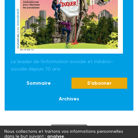
Le leader de l'information sociale et médico-
sociale depuis 70 ans
Sommaire
S'abonner
Archives
S'abonner
Nous collectons et traitons vos informations personnelles
dans le but suivant :
analyse
.