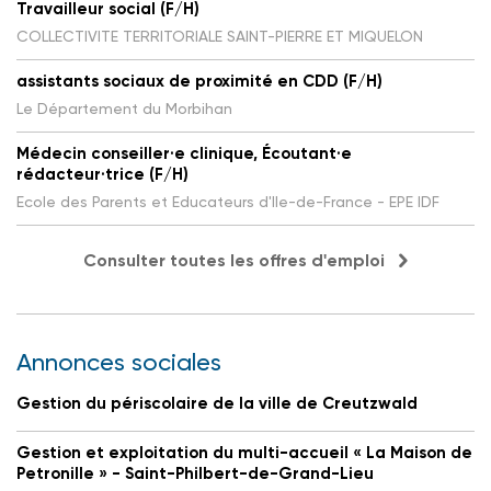
Travailleur social (F/H)
COLLECTIVITE TERRITORIALE SAINT-PIERRE ET MIQUELON
assistants sociaux de proximité en CDD (F/H)
Le Département du Morbihan
Médecin conseiller·e clinique, Écoutant·e
rédacteur·trice (F/H)
Ecole des Parents et Educateurs d'Ile-de-France - EPE IDF
Consulter toutes les offres d'emploi
Annonces sociales
Gestion du périscolaire de la ville de Creutzwald
Gestion et exploitation du multi-accueil « La Maison de
Petronille » - Saint-Philbert-de-Grand-Lieu