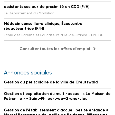
assistants sociaux de proximité en CDD (F/H)
Le Département du Morbihan
Médecin conseiller·e clinique, Écoutant·e
rédacteur·trice (F/H)
Ecole des Parents et Educateurs d'Ile-de-France - EPE IDF
Consulter toutes les offres d'emploi
Annonces sociales
Gestion du périscolaire de la ville de Creutzwald
Gestion et exploitation du multi-accueil « La Maison de
Petronille » - Saint-Philbert-de-Grand-Lieu
Gestion de l'établissement d'accueil petite enfance «
Marcel Bontemps » de la ville de Boulogne-Billancourt