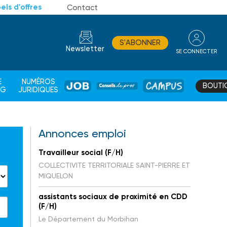
els d'offres
Contact
S'ABONNER
Newsletter
SE CONNECTER
CONSEIL
E
NUMÉROS
BOUTI
JOB
DE
CAMPUS
AG
JURIDIQUES
PROS
Annonces emploi
Travailleur social (F/H)
COLLECTIVITE TERRITORIALE SAINT-PIERRE ET
MIQUELON
assistants sociaux de proximité en CDD
(F/H)
Le Département du Morbihan