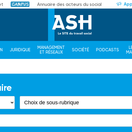
App
et
Annuaire des acteurs du social
Campus
MANAGEMENT
L
ON
JURIDIQUE
SOCIÉTÉ
PODCASTS
ET RÉSEAUX
M
ire