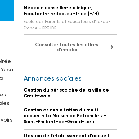
Médecin conseiller·e clinique,
Écoutant·e rédacteur·trice (F/H)
Ecole des Parents et Educateurs d'Ile-de-
France - EPE IDF
Consulter toutes les offres
d'emploi
pirée
u’à sa
la
Annonces sociales
t
Gestion du périscolaire de la ville de
Ses
Creutzwald
ales
Gestion et exploitation du multi-
accueil « La Maison de Petronille » -
voirs
Saint-Philbert-de-Grand-Lieu
Gestion de l'établissement d'accueil