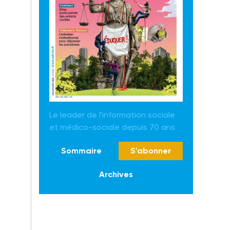
Le leader de l'information sociale
et médico-sociale depuis 70 ans
Sommaire
S'abonner
Archives