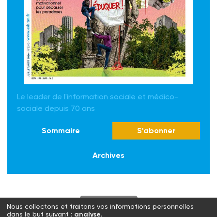
Le leader de l'information sociale et médico-
sociale depuis 70 ans
Sommaire
S'abonner
Archives
S'abonner
Nous collectons et traitons vos informations personnelles
dans le but suivant :
analyse
.