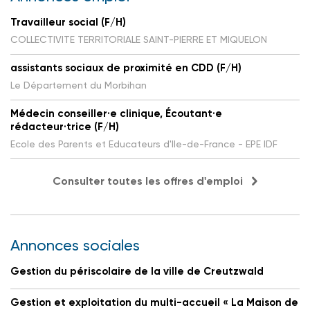
Travailleur social (F/H)
COLLECTIVITE TERRITORIALE SAINT-PIERRE ET MIQUELON
assistants sociaux de proximité en CDD (F/H)
Le Département du Morbihan
Médecin conseiller·e clinique, Écoutant·e
rédacteur·trice (F/H)
Ecole des Parents et Educateurs d'Ile-de-France - EPE IDF
Consulter toutes les offres d'emploi
Annonces sociales
Gestion du périscolaire de la ville de Creutzwald
Gestion et exploitation du multi-accueil « La Maison de