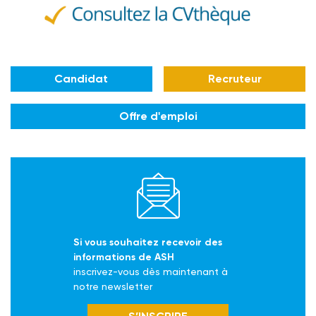
Candidat
Recruteur
Offre d'emploi
Si vous souhaitez recevoir des
informations de ASH
inscrivez-vous dès maintenant à
notre newsletter