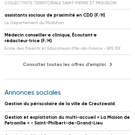
COLLECTIVITE TERRITORIALE SAINT-PIERRE ET MIQUELON
assistants sociaux de proximité en CDD (F/H)
Le Département du Morbihan
Médecin conseiller·e clinique, Écoutant·e
rédacteur·trice (F/H)
Ecole des Parents et Educateurs d'Ile-de-France - EPE IDF
Consulter toutes les offres d'emploi
Annonces sociales
Gestion du périscolaire de la ville de Creutzwald
Gestion et exploitation du multi-accueil « La Maison de
Petronille » - Saint-Philbert-de-Grand-Lieu