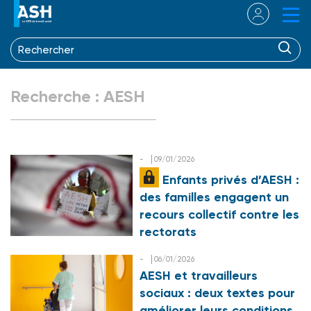
Recherche : AESH
-
09/01/2026
Enfants privés
d’AESH
:
des familles engagent un
recours collectif contre les
rectorats
-
06/01/2026
AESH
et travailleurs
sociaux : deux textes pour
améliorer leurs conditions