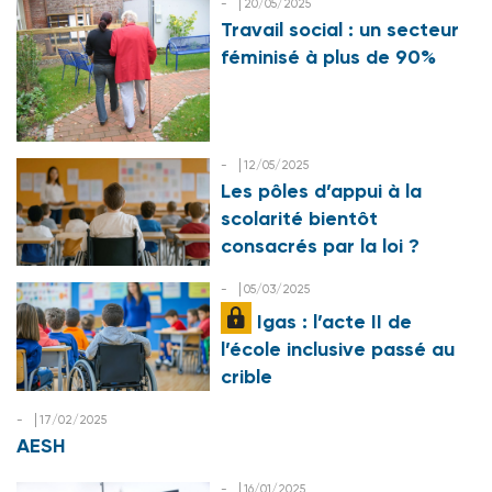
-
20/05/2025
Travail social : un secteur
féminisé à plus de 90%
-
12/05/2025
Les pôles d’appui à la
scolarité bientôt
consacrés par la loi ?
-
05/03/2025
Igas : l’acte II de
l’école inclusive passé au
crible
-
17/02/2025
AESH
-
16/01/2025