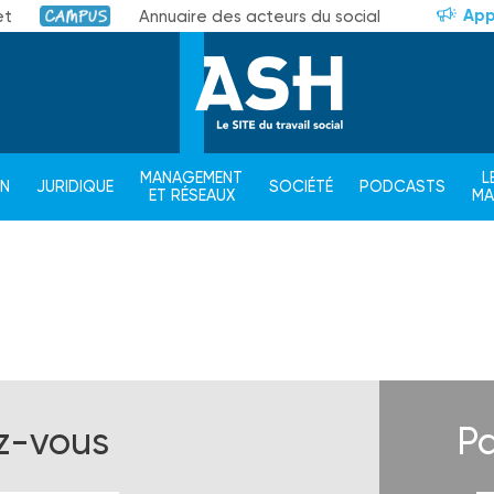
App
et
Annuaire des acteurs du social
Campus
MANAGEMENT
L
ON
JURIDIQUE
SOCIÉTÉ
PODCASTS
ET RÉSEAUX
M
ez-vous
Pa