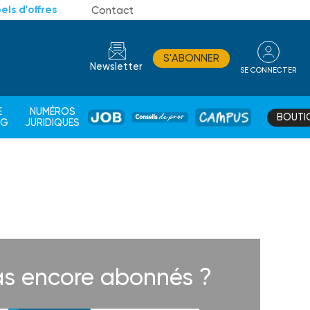
els d'offres
Contact
S'ABONNER
Newsletter
SE CONNECTER
CONSEIL
E
NUMÉROS
BOUTI
JOB
DE
CAMPUS
AG
JURIDIQUES
PROS
s encore abonnés ?