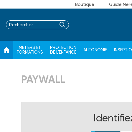
Boutique
Guide Nér
MÉTIERS ET
PROTECTION
AUTONOMIE
INSERTI
FORMATIONS
DE L'ENFANCE
PAYWALL
Identifi