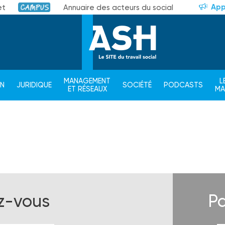
App
et
Annuaire des acteurs du social
Campus
MANAGEMENT
L
ON
JURIDIQUE
SOCIÉTÉ
PODCASTS
ET RÉSEAUX
M
ez-vous
Pa