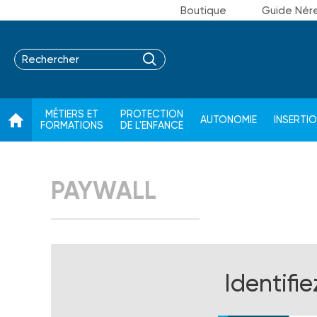
Boutique
Guide Nér
MÉTIERS ET
PROTECTION
AUTONOMIE
INSERTI
FORMATIONS
DE L'ENFANCE
PAYWALL
Identifi