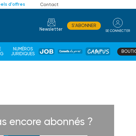
els d'offres
Contact
S'ABONNER
Newsletter
SE CONNECTER
CONSEIL
E
NUMÉROS
BOUTI
JOB
DE
CAMPUS
AG
JURIDIQUES
PROS
s encore abonnés ?