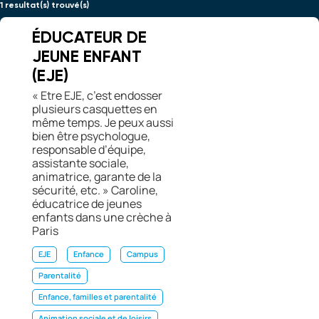
1 resultat(s) trouvé(s)
ÉDUCATEUR DE
JEUNE ENFANT
(EJE)
« Etre EJE, c’est endosser
plusieurs casquettes en
même temps. Je peux aussi
bien être psychologue,
responsable d’équipe,
assistante sociale,
animatrice, garante de la
sécurité, etc. » Caroline,
éducatrice de jeunes
enfants dans une crèche à
Paris
EJE
Enfance
Campus
Parentalité
Enfance, familles et parentalité
Animation sociale et de loisirs