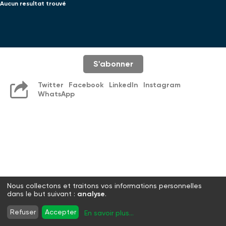
Aucun resultat trouvé
S'abonner
Twitter
Facebook
LinkedIn
Instagram
WhatsApp
Nous collectons et traitons vos informations personnelles
dans le but suivant :
analyse
.
Refuser
Accepter
En savoir plus
...