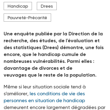
La part des personnes en situation de
Handicap
Drees
handicap vivant seules ou au sein de familles
monoparentales a grimpé de 32 % à 41 % entre 2016
et 2024.
Pauvreté-Précarité
Crédit photo Africa Studio - stock.adobe.com
Une enquête publiée par la Direction de la
recherche, des études, de l'évaluation et
des statistiques (Drees) démontre, une fois
encore, que le handicap cumule de
nombreuses vulnérabilités. Parmi elles
:
davantage de divorces et de
veuvages que le reste de la population.
Même si leur situation sociale tend à
s’améliorer,
les conditions de vie des
personnes en situation de handicap
demeurent encore largement dégradées par