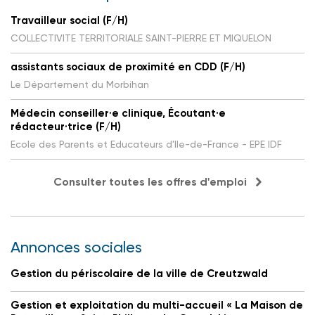
Travailleur social (F/H)
COLLECTIVITE TERRITORIALE SAINT-PIERRE ET MIQUELON
assistants sociaux de proximité en CDD (F/H)
Le Département du Morbihan
Médecin conseiller·e clinique, Écoutant·e
rédacteur·trice (F/H)
Ecole des Parents et Educateurs d'Ile-de-France - EPE IDF
Consulter toutes les offres d'emploi
Annonces sociales
Gestion du périscolaire de la ville de Creutzwald
Gestion et exploitation du multi-accueil « La Maison de